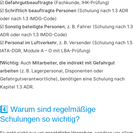
☑️
Gefahrgutbeauftragte
(Fachkunde, IHK-Prüfung)
☑️
Schriftlich beauftragte Personen
(Schulung nach 1.3 ADR
oder nach 1.3 IMDG-Code)
☑️
Sonstig beteiligte Personen
, z. B. Fahrer (Schulung nach 1.3
ADR oder nach 1.3 IMDG-Code)
☑️
Personal im Luftverkehr
, z. B. Versender (Schulung nach 1.5
IATA-DGR, Module A – O mit LBA-Prüfung)
❗️
Wichtig:
Auch
Mitarbeiter, die indirekt mit Gefahrgut
arbeiten
(z. B. Lagerpersonal, Disponenten oder
Gefahrgutverantwortliche), benötigen eine Schulung nach
Kapitel 1.3 ADR.
4️⃣ Warum sind regelmäßige
Schulungen so wichtig?
Es geht nicht nur um
gesetzliche Vorgaben
, sondern vor allem