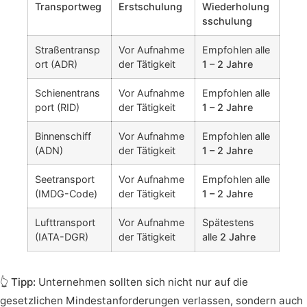
Transportweg
Erstschulung
Wiederholung
sschulung
Straßentransp
Vor Aufnahme
Empfohlen alle
ort (ADR)
der Tätigkeit
1 –
2 Jahre
Schienentrans
Vor Aufnahme
Empfohlen alle
port (RID)
der Tätigkeit
1 –
2 Jahre
Binnenschiff
Vor Aufnahme
Empfohlen alle
(ADN)
der Tätigkeit
1 –
2 Jahre
Seetransport
Vor Aufnahme
Empfohlen alle
(IMDG-Code)
der Tätigkeit
1 –
2 Jahre
Lufttransport
Vor Aufnahme
Spätestens
(IATA-DGR)
der Tätigkeit
alle
2 Jahre
👆
Tipp:
Unternehmen sollten sich nicht nur auf die
gesetzlichen Mindestanforderungen verlassen, sondern auch